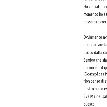
Ho calciato di 
momento ho sen
posso dire con 
Ovviamente avr
per riportare 
uscito dalla c
Sembra che sia 
panino che il 
Complessi
Non penso di a
nostro primo ev
Eva
Me
nel sa
questo.