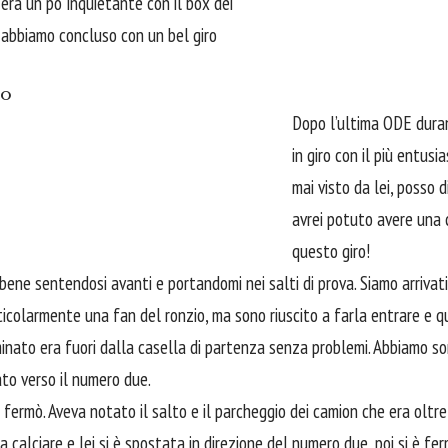
 era un po’ inquietante con il box dei
a abbiamo concluso con un bel giro
do
Dopo l’ultima ODE dura
in giro con il più entus
mai visto da lei, posso 
avrei potuto avere una 
questo giro!
 bene sentendosi avanti e portandomi nei salti di prova. Siamo arrivati 
ticolarmente una fan del ronzio, ma sono riuscito a farla entrare e q
inato era fuori dalla casella di partenza senza problemi. Abbiamo sor
to verso il numero due.
 fermò. Aveva notato il salto e il parcheggio dei camion che era oltre 
 calciare e lei si è spostata in direzione del numero due, poi si è fe