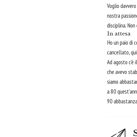
Voglio davvero 
nostra passion
disciplina. No
In attesa
Ho un paio di c
cancellato, qui
Ad agosto c’è 
che avevo stabi
siamo abbastanz
a 80 quest’anno
90 abbastanza n