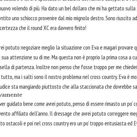
nuovo volendo di più. Ha dato un bel dollaro che mi ha gettato sulla 
tito uno schiocco provenire dal mio mignolo destro. Sono riuscito ad 
certezza che il round XC era davvero finito!
ei potuto negoziare meglio la situazione con Eva e magari provare 
la sua attenzione su di me. Ma questa non è proprio la prima cosa a c
asella di partenza. Inoltre non penso che fosse troppo per me chieder
tutto, ma i salti sono il nostro problema nel cross country. Eva è mo
giudice sta mangiando piuttosto che alla staccionata che dovrebbe sa
vamente
ver guidato bene come avrei potuto, penso di essere rimasto un po’ co
ento affiliato dell’anno. Il dressage che avrei potuto correggere megl
lto ostacoli e poi nel cross country ero un po’ troppo entusiasta ed 