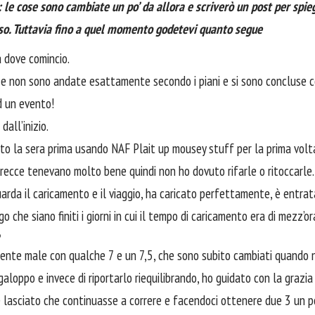
: le cose sono cambiate un po’ da allora e scriverò un post per spi
so. Tuttavia fino a quel momento godetevi quanto segue
a dove comincio.
ose non sono andate esattamente secondo i piani e si sono concluse c
d un evento!
all’inizio.
ato la sera prima usando NAF Plait up mousey stuff per la prima volta
trecce tenevano molto bene quindi non ho dovuto rifarle o ritoccarle.
arda il caricamento e il viaggio, ha caricato perfettamente, è entra
o che siano finiti i giorni in cui il tempo di caricamento era di mezz’or
o
niente male con qualche 7 e un 7,5, che sono subito cambiati quando n
galoppo e invece di riportarlo riequilibrando, ho guidato con la grazia
lasciato che continuasse a correre e facendoci ottenere due 3 un po’