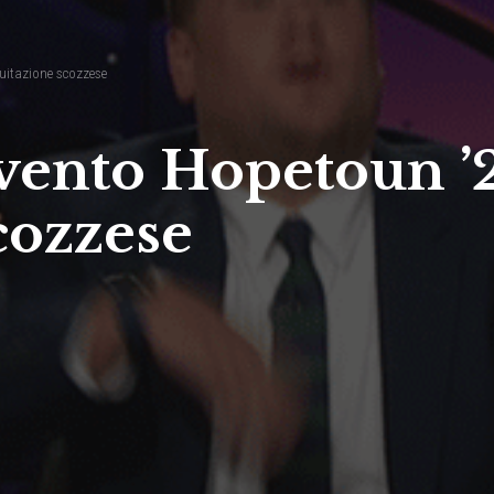
quitazione scozzese
evento Hopetoun ’
cozzese