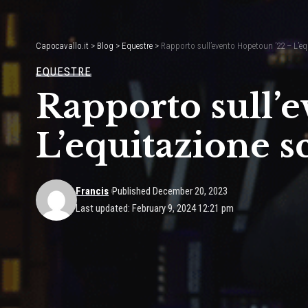
Capocavallo.it
>
Blog
>
Equestre
>
Rapporto sull’evento Hopetoun ’22 – L’e
EQUESTRE
Rapporto sull’
L’equitazione s
Francis
Published December 20, 2023
Last updated: February 9, 2024 12:21 pm