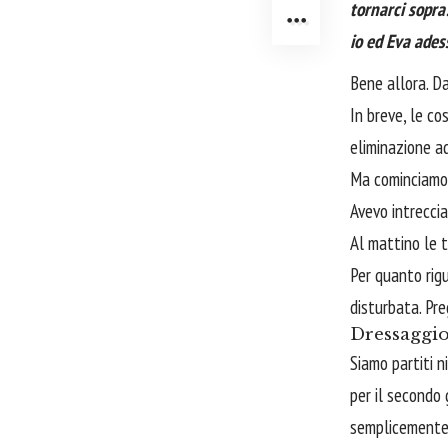
tornarci sopra
io ed Eva ades
Bene allora. D
In breve, le c
eliminazione a
Ma cominciamo d
Avevo intrecci
Al mattino le 
Per quanto rigu
disturbata. Preg
Dressaggi
Siamo partiti 
per il secondo 
semplicemente 