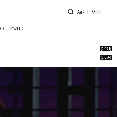
Aa
Font
Resizer
DEL CAVALLO
(2,094)
(2,056)