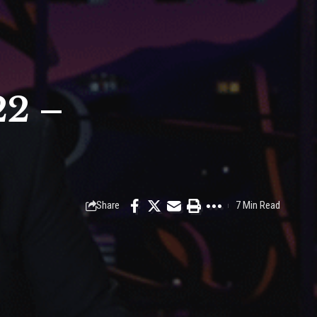
22 –
Share
7 Min Read