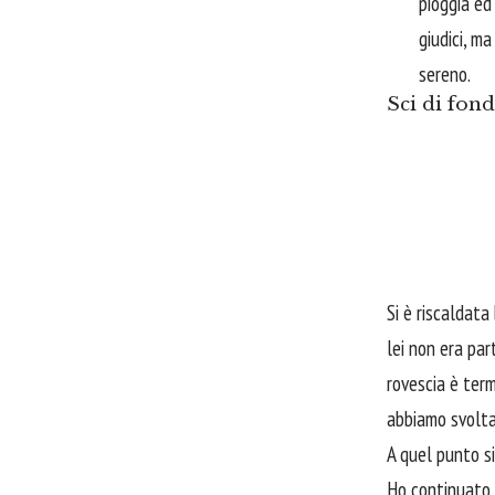
pioggia ed
giudici, m
sereno.
Sci di fon
Si è riscaldata
lei non era par
rovescia è term
abbiamo svolta
A quel punto si
Ho continuato a