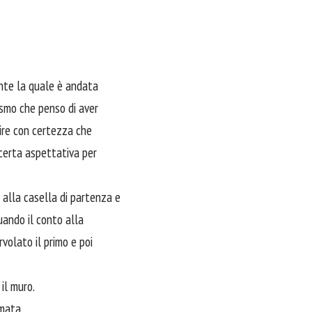
nte la quale è andata
iasmo che penso di aver
dire con certezza che
certa aspettativa per
​​alla casella di partenza e
uando il conto alla
volato il primo e poi
il muro.
rmata.